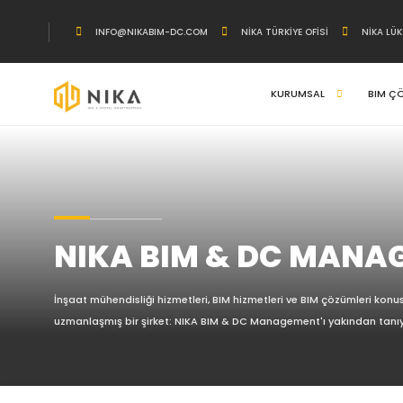
INFO@NIKABIM-DC.COM
NİKA TÜRKİYE OFİSİ
NİKA LÜ
KURUMSAL
BIM Ç
NIKA BIM & DC MANA
İnşaat mühendisliği hizmetleri, BIM hizmetleri ve BIM çözümleri kon
uzmanlaşmış bir şirket: NIKA BIM & DC Management'ı yakından tanıy