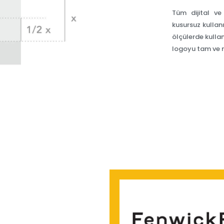
Tüm dijital ve
kusursuz kullan
ölçülerde kulla
logoyu tam ve ne