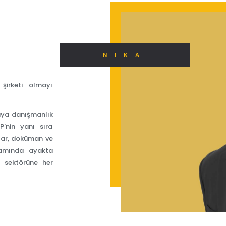
NIKA
şirketi olmayı
maya danışmanlık
P'nin yanı sıra
lar, doküman ve
rtamında ayakta
t sektörüne her