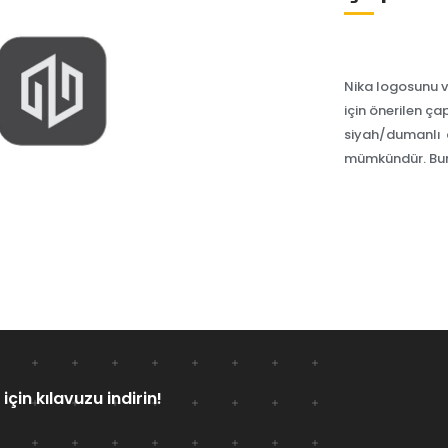
Nika logosunu v
için önerilen ç
siyah/dumanlı 
mümkündür. Buna
için kılavuzu indirin!