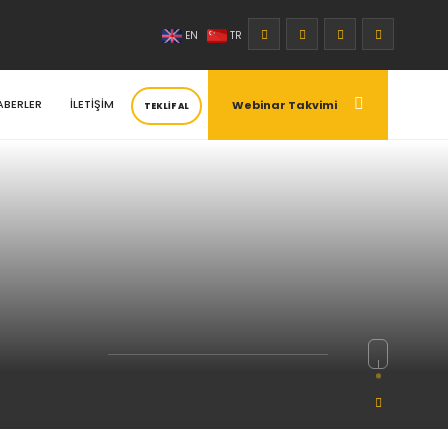
|
EN
TR
ABERLER
İLETİŞİM
Webinar Takvimi
TEKLİF AL