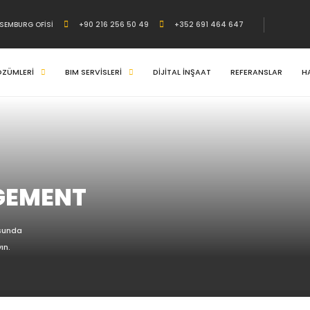
KSEMBURG OFİSİ
+90 216 256 50 49
+352 691 464 647
ÖZÜMLERİ
BIM SERVİSLERİ
DİJİTAL İNŞAAT
REFERANSLAR
H
GEMENT
usunda
ın.