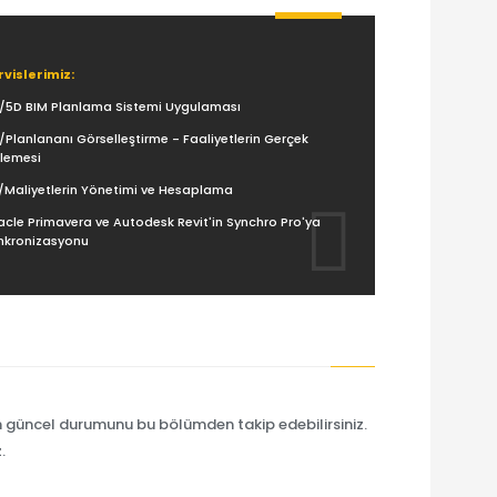
rvislerimiz:
/5D BIM Planlama Sistemi Uygulaması
/Planlananı Görselleştirme - Faaliyetlerin Gerçek
rlemesi
/Maliyetlerin Yönetimi ve Hesaplama
acle Primavera ve Autodesk Revit'in Synchro Pro'ya
nkronizasyonu
güncel durumunu bu bölümden takip edebilirsiniz.
.