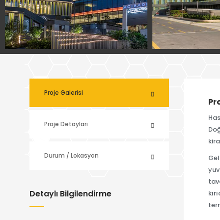
Proje Galerisi
Pr
Has
Proje Detayları
Doğ
kir
Durum / Lokasyon
Gel
yuv
tav
Detaylı Bilgilendirme
kır
ter