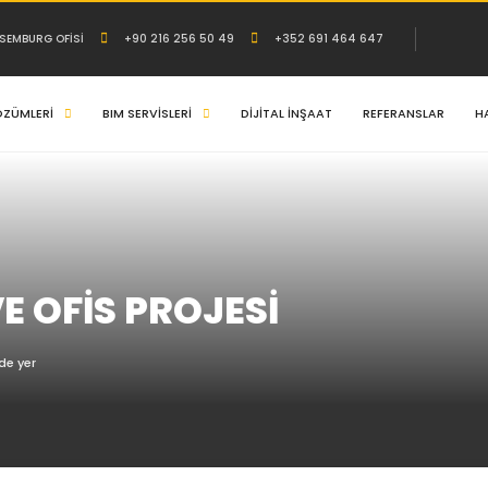
KSEMBURG OFİSİ
+90 216 256 50 49
+352 691 464 647
ÖZÜMLERİ
BIM SERVİSLERİ
DİJİTAL İNŞAAT
REFERANSLAR
H
 OFİS PROJESİ
de yer