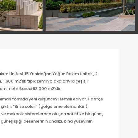
kım Ünitesi, 15 Yenidoğan Yoğun Bakım Ünitesi, 2
1.600 m2'lik tipik zemin plakalarıyla çeşitli
lam metrekaresi 98.000 m2'dir.
mimari formda yeni düşünceyi temsil ediyor. Hafifçe
 şıktır. “Brise soleil” (gölgeleme elemanları),
 ve mekanik sistemlerden oluşan sofistike bir güneş
 güneş ışığı desenlerinin analizi, bina yüzeyinin