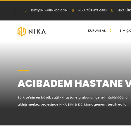
INFO@NIKABIM-DC.COM
NİKA TÜRKİYE OFİSİ
NİKA LÜ
KURUMSAL
BIM Ç
ACIBADEM HASTANE VE
Türkiye'nin en büyük sağlık-hastane grubunun genel müdürlüğünün 
aldığı merkez projesinde NIKA BIM & DC Management tercih edildi.