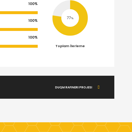
100%
97
100%
100%
Toplam İlerleme
DUQM RAFINERI PROJESI