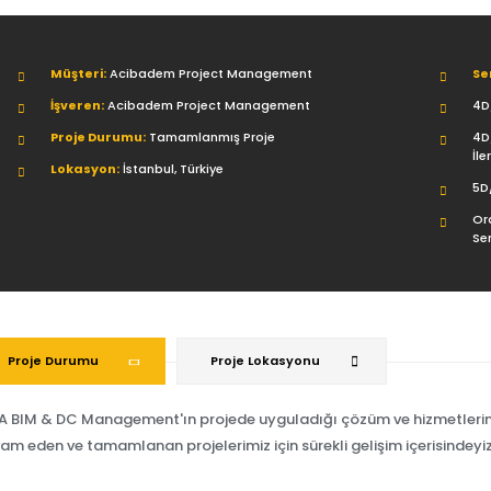
Müşteri:
Acibadem Project Management
Se
İşveren:
Acibadem Project Management
4D
Proje Durumu:
Tamamlanmış Proje
4D
İle
Lokasyon:
İstanbul, Türkiye
5D
Or
Se
Proje Durumu
Proje Lokasyonu
A BIM & DC Management'ın projede uyguladığı çözüm ve hizmetlerin 
am eden ve tamamlanan projelerimiz için sürekli gelişim içerisindeyiz