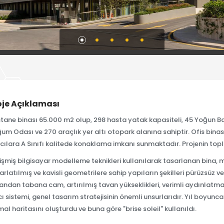
oje Açıklaması
tane binası 65.000 m2 olup, 298 hasta yatak kapasiteli, 45 Yoğun Ba
um Odası ve 270 araçlık yer altı otopark alanına sahiptir. Ofis binası, 
acılara A Sınıfı kalitede konaklama imkanı sunmaktadır. Projenin top
işmiş bilgisayar modelleme teknikleri kullanılarak tasarlanan bina, 
arlatılmış ve kavisli geometrilere sahip yapıların şekilleri pürüzsüz ve
andan tabana cam, artırılmış tavan yükseklikleri, verimli aydınlatma
ıcı sistemi, genel tasarım stratejisinin önemli unsurlarıdır. Yıl boyunca
mal haritasını oluşturdu ve buna göre "brise soleil" kullanıldı.