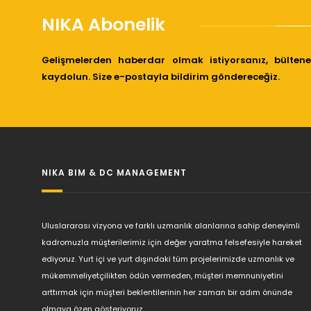
NIKA Abonelik
Gelişmelerden haberdar olmak istiyorsanız, bültene
kaydolun. Size e-postayla bildirim göndereceğiz.
NIKA BIM & DC MANAGEMENT
Uluslararası vizyona ve farklı uzmanlık alanlarına sahip deneyimli
kadromuzla müşterilerimiz için değer yaratma felsefesiyle hareket
ediyoruz. Yurt içi ve yurt dışındaki tüm projelerimizde uzmanlık ve
mükemmeliyetçilikten ödün vermeden, müşteri memnuniyetini
arttırmak için müşteri beklentilerinin her zaman bir adım önünde
olmaya özen gösteriyoruz.