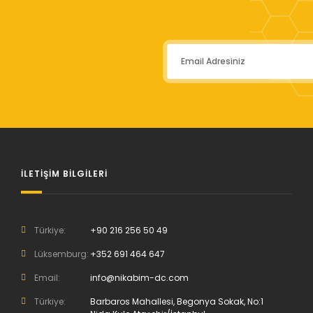
İLETİŞİM BİLGİLERİ
Türkiye:
+90 216 256 50 49
Lüksemburg:
+352 691 464 647
Email:
info@nikabim-dc.com
Türkiye:
Barbaros Mahallesi, Begonya Sokak, No:1