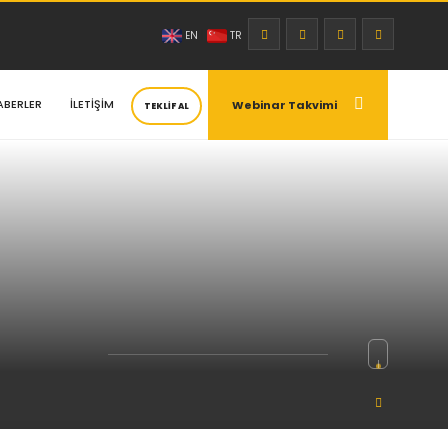
|
EN
TR
ABERLER
İLETİŞİM
Webinar Takvimi
TEKLİF AL